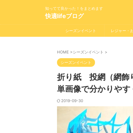
知ってて良かった！をまとめます
快適lifeブログ
シーズンイベント
レジャー・
HOME
>
シーズンイベント
>
シーズンイベント
折り紙 投網（網飾
単画像で分かりやす
2019-09-30