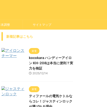
年末調整
サイトマップ
新着記事はこちら
家電
kocokara ハンディーアイロ
ン KH-208は本当に便利？実
力を検証
2025/12/14
家電
ティファールの電気ケトルな
らコレ！ジャスティンロック
が選ばれる理由