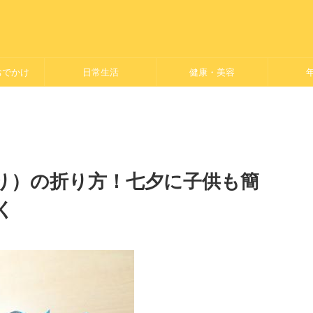
おでかけ
日常生活
健康・美容
り）の折り方！七夕に子供も簡
く