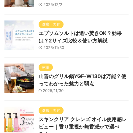
2025/12/2
健康・美容
エプソムソルトは追い焚きOK？効果
は？2サイズ比較＆使い方解説
2025/11/30
家電
山善のグリル鍋YGF-W130は万能？使
ってわかった魅力と弱点
2025/11/30
健康・美容
スキンクリア クレンズ オイル使用感レ
ビュー｜香り重視か無香派かで選べ