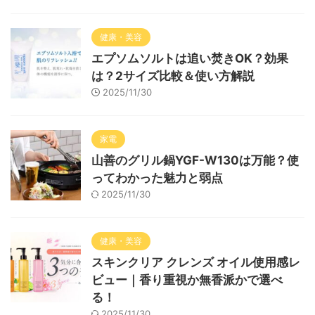
健康・美容
エプソムソルトは追い焚きOK？効果
は？2サイズ比較＆使い方解説
2025/11/30
家電
山善のグリル鍋YGF-W130は万能？使
ってわかった魅力と弱点
2025/11/30
健康・美容
スキンクリア クレンズ オイル使用感レ
ビュー｜香り重視か無香派かで選べ
る！
2025/11/30