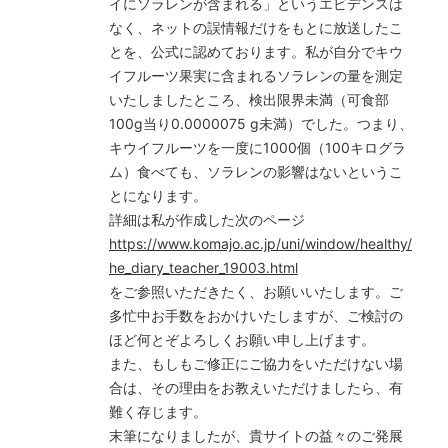
イにソラレンが含まれる」というエビデンスは
なく、ネットの誤情報だけをもとに放送したこ
とを、公式に認めております。私が自分でキウ
イフルーツ果実に含まれるソラレンの量を測定
いたしましたところ、検出限界未満（可食部
100g当り0.0000075 g未満）でした。つまり、
キウイフルーツを一度に1000個（100キログラ
ム）食べても、ソラレンの影響はないというこ
とになります。
詳細は私が作成した次のページ
https://www.komajo.ac.jp/uni/window/healthy/
he_diary_teacher_19003.html
をご参照いただきたく、お願いいたします。ご
多忙中お手数をおかけいたしますが、ご検討の
ほど何とぞよろしくお願い申し上げます。
また、もしもご修正にご協力をいただけない場
合は、その理由をお教えいただけましたら、有
難く存じます。
末筆になりましたが、貴サイトの益々のご発展