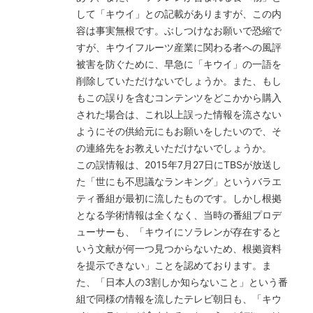
して「キウイ」との記載がありますが、この内
容は事実無根です。ぶしつけなお願いで恐縮で
すが、キウイフルーツ産業に関わる者への風評
被害を防ぐために、早急に「キウイ」の一語を
削除していただけないでしょうか。また、もし
もこの誤りを含むコンテンツをどこかから購入
された場合は、これ以上誤った情報を流さない
ようにその供給元にもお願いをしたいので、そ
の連絡先をお教えいただけないでしょうか。
この誤情報は、2015年7月27日にTBSが放送し
た「世にも不思議なランキング」というバラエ
ティ番組が最初に流したものです。しかし根拠
となる学術情報は全くなく、当時の番組プロデ
ューサーも、「キウイにソラレンが存在すると
いう文献が何一つ見つからないため、根拠資料
を提示できない」ことを認めております。ま
た、「日本人の3割しか知らないこと」という番
組で同様の情報を流したテレビ朝日も、「キウ