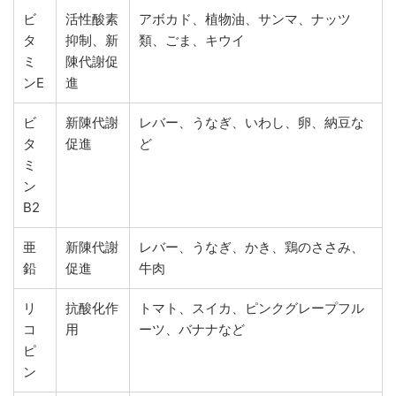
ビ
活性酸素
アボカド、植物油、サンマ、ナッツ
タ
抑制、新
類、ごま、キウイ
ミ
陳代謝促
ンE
進
ビ
新陳代謝
レバー、うなぎ、いわし、卵、納豆な
タ
促進
ど
ミ
ン
B2
亜
新陳代謝
レバー、うなぎ、かき、鶏のささみ、
鉛
促進
牛肉
リ
抗酸化作
トマト、スイカ、ピンクグレープフル
コ
用
ーツ、バナナなど
ピ
ン