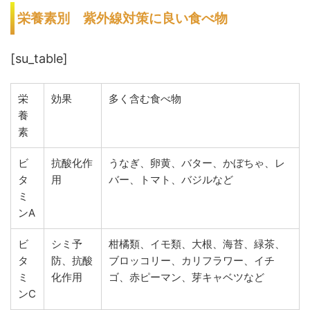
栄養素別 紫外線対策に良い食べ物
[su_table]
栄
効果
多く含む食べ物
養
素
ビ
抗酸化作
うなぎ、卵黄、バター、かぼちゃ、レ
タ
用
バー、トマト、バジルなど
ミ
ンA
ビ
シミ予
柑橘類、イモ類、大根、海苔、緑茶、
タ
防、抗酸
ブロッコリー、カリフラワー、イチ
ミ
化作用
ゴ、赤ピーマン、芽キャベツなど
ンC