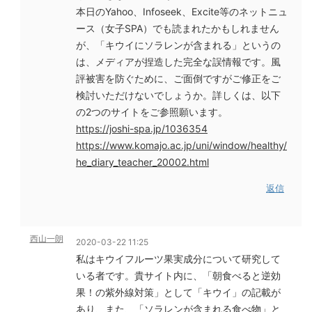
本日のYahoo、Infoseek、Excite等のネットニュ
ース（女子SPA）でも読まれたかもしれません
が、「キウイにソラレンが含まれる」というの
は、メディアが捏造した完全な誤情報です。風
評被害を防ぐために、ご面倒ですがご修正をご
検討いただけないでしょうか。詳しくは、以下
の2つのサイトをご参照願います。
https://joshi-spa.jp/1036354
https://www.komajo.ac.jp/uni/window/healthy/
he_diary_teacher_20002.html
返信
西山一朗
2020-03-22 11:25
私はキウイフルーツ果実成分について研究して
いる者です。貴サイト内に、「朝食べると逆効
果！の紫外線対策」として「キウイ」の記載が
あり、また、「ソラレンが含まれる食べ物」と