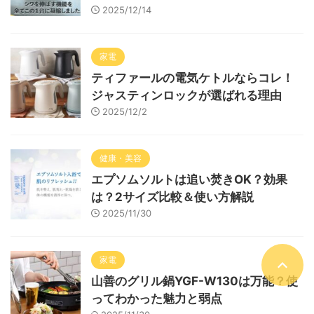
2025/12/14
家電
ティファールの電気ケトルならコレ！
ジャスティンロックが選ばれる理由
2025/12/2
健康・美容
エプソムソルトは追い焚きOK？効果
は？2サイズ比較＆使い方解説
2025/11/30
家電
山善のグリル鍋YGF-W130は万能？使
ってわかった魅力と弱点