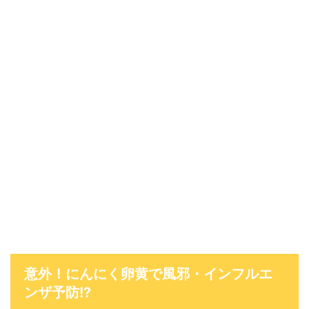
意外！にんにく卵黄で風邪・インフルエ
ンザ予防!?