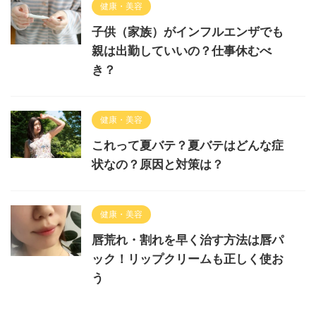
健康・美容
子供（家族）がインフルエンザでも
親は出勤していいの？仕事休むべ
き？
健康・美容
これって夏バテ？夏バテはどんな症
状なの？原因と対策は？
健康・美容
唇荒れ・割れを早く治す方法は唇パ
ック！リップクリームも正しく使お
う