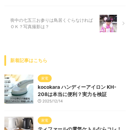
喪中の七五三お参りは鳥居くぐらなければ
ＯＫ？写真撮影は？
新着記事はこちら
家電
kocokara ハンディーアイロン KH-
208は本当に便利？実力を検証
2025/12/14
家電
ティファールの電気ケトルならコレ！