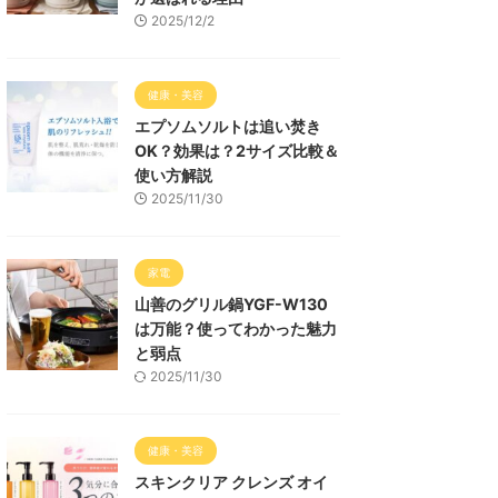
2025/12/2
健康・美容
エプソムソルトは追い焚き
OK？効果は？2サイズ比較＆
使い方解説
2025/11/30
家電
山善のグリル鍋YGF-W130
は万能？使ってわかった魅力
と弱点
2025/11/30
健康・美容
スキンクリア クレンズ オイ