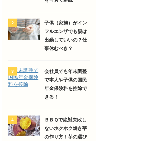
子供（家族）がイン
2
フルエンザでも親は
出勤していいの？仕
事休むべき？
会社員でも年末調整
3
で本人や子供の国民
年金保険料を控除で
きる！
ＢＢＱで絶対失敗し
4
ないホクホク焼き芋
の作り方！芋の選び