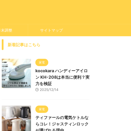
年末調整
サイトマップ
新着記事はこちら
家電
kocokara ハンディーアイロ
ン KH-208は本当に便利？実
力を検証
2025/12/14
家電
ティファールの電気ケトルな
らコレ！ジャスティンロック
が選ばれる理由