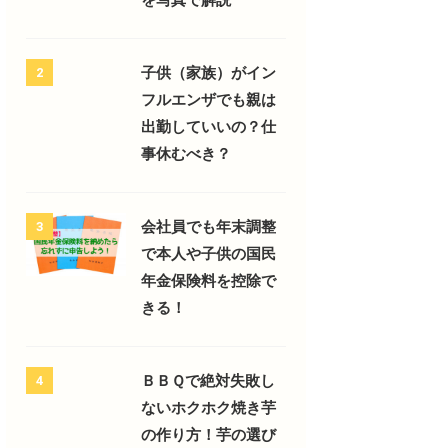
子供（家族）がイン
2
フルエンザでも親は
出勤していいの？仕
事休むべき？
会社員でも年末調整
3
で本人や子供の国民
年金保険料を控除で
きる！
ＢＢＱで絶対失敗し
4
ないホクホク焼き芋
の作り方！芋の選び