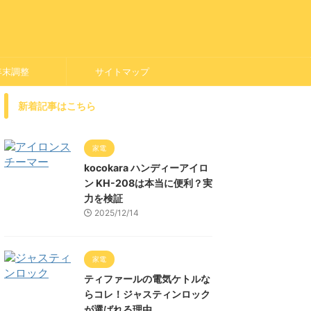
年末調整
サイトマップ
新着記事はこちら
家電
kocokara ハンディーアイロ
ン KH-208は本当に便利？実
力を検証
2025/12/14
家電
ティファールの電気ケトルな
らコレ！ジャスティンロック
が選ばれる理由