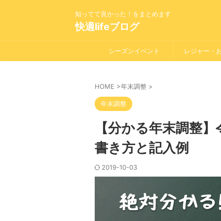
知ってて良かった！をまとめます
快適lifeブログ
シーズンイベント
レジャー・
HOME
>
年末調整
>
年末調整
【分かる年末調整】
書き方と記入例
2019-10-03