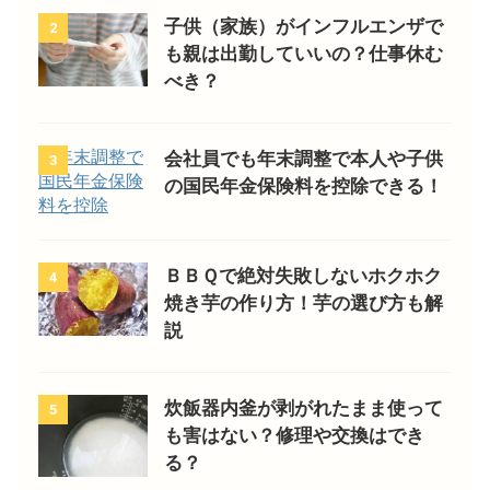
子供（家族）がインフルエンザで
2
も親は出勤していいの？仕事休む
べき？
会社員でも年末調整で本人や子供
3
の国民年金保険料を控除できる！
ＢＢＱで絶対失敗しないホクホク
4
焼き芋の作り方！芋の選び方も解
説
炊飯器内釜が剥がれたまま使って
5
も害はない？修理や交換はでき
る？