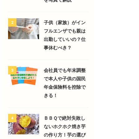
子供（家族）がイン
2
フルエンザでも親は
出勤していいの？仕
事休むべき？
会社員でも年末調整
3
で本人や子供の国民
年金保険料を控除で
きる！
ＢＢＱで絶対失敗し
4
ないホクホク焼き芋
の作り方！芋の選び