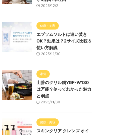
2025/12/2
健康・美容
エプソムソルトは追い焚き
OK？効果は？2サイズ比較＆
使い方解説
2025/11/30
家電
山善のグリル鍋YGF-W130
は万能？使ってわかった魅力
と弱点
2025/11/30
健康・美容
スキンクリア クレンズ オイ