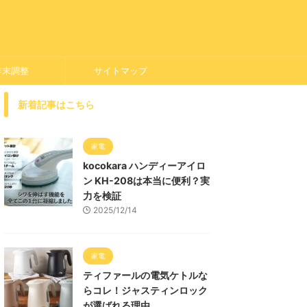
年末調整
サイトマップ
新着記事はこちら
家電
kocokara ハンディーアイロ
ン KH-208は本当に便利？実
力を検証
2025/12/14
家電
ティファールの電気ケトルな
らコレ！ジャスティンロック
が選ばれる理由