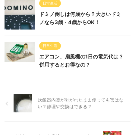
日常生活
ドミノ倒しは何歳から？大きいドミ
ノなら3歳・4歳からOK！
日常生活
エアコン、扇風機の1日の電気代は？
併用するとお得なの？
炊飯器内釜が剥がれたまま使っても害はな
い？修理や交換はできる？