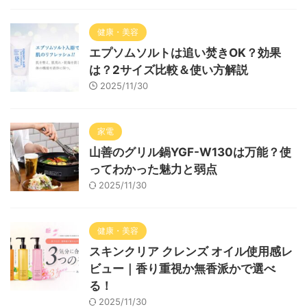
健康・美容
エプソムソルトは追い焚きOK？効果
は？2サイズ比較＆使い方解説
2025/11/30
家電
山善のグリル鍋YGF-W130は万能？使
ってわかった魅力と弱点
2025/11/30
健康・美容
スキンクリア クレンズ オイル使用感レ
ビュー｜香り重視か無香派かで選べ
る！
2025/11/30