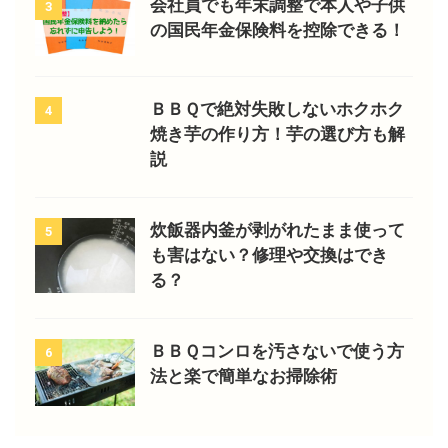
会社員でも年末調整で本人や子供
3
の国民年金保険料を控除できる！
ＢＢＱで絶対失敗しないホクホク
4
焼き芋の作り方！芋の選び方も解
説
炊飯器内釜が剥がれたまま使って
5
も害はない？修理や交換はでき
る？
ＢＢＱコンロを汚さないで使う方
6
法と楽で簡単なお掃除術